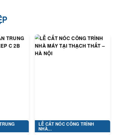
ỆP
LỄ CẤT NÓC CÔNG TRÌNH
DỰ ÁN: XÂY D
NHÀ...