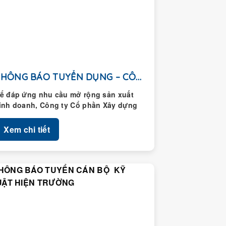
THÔNG BÁO TUYỂN DỤNG – CÔNG TY CỔ...
ể đáp ứng nhu cầu mở rộng sản xuất
inh doanh, Công ty Cổ phần Xây dựng
oàng Thành thông...
Xem chi tiết