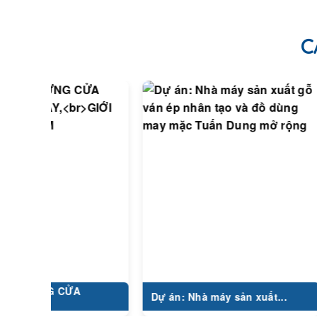
C
ỰNG CỬA
Cô
Dự án: Nhà máy sản xuất...
LU