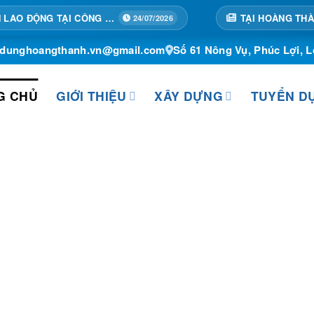
TẬP HUẤN AN TOÀN LAO ĐỘNG TẠI CÔNG TRÌNH
24/07/2026
ydunghoangthanh.vn@gmail.com
Số 61 Nông Vụ, Phúc Lợi, L
G CHỦ
GIỚI THIỆU
XÂY DỰNG
TUYỂN D