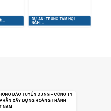
DỰ ÁN: TRUNG TÂM HỘI
KHU ĐÔ THỊ H
NGHỊ...