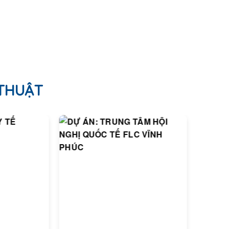
 THUẬT