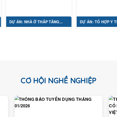
 ÁN: NHÀ Ở THẤP TẦNG...
DỰ ÁN: TỔ HỢP Y TẾ...
CƠ HỘI NGHỀ NGHIỆP