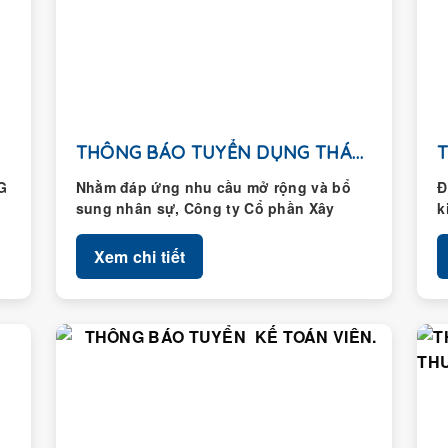
THÔNG BÁO TUYỂN DỤNG THÁNG 01/2026
G
Nhằm đáp ứng nhu cầu mở rộng và bổ
Đ
sung nhân sự, Công ty Cổ phần Xây
k
dựng Hoàng Thành...
H
Xem chi tiết