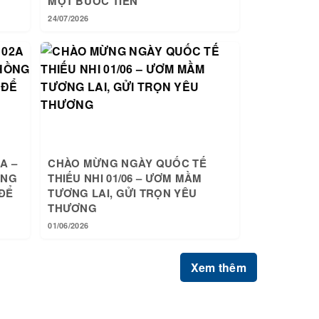
MỘT BƯỚC TIẾN
24/07/2026
A –
CHÀO MỪNG NGÀY QUỐC TẾ
ỒNG
THIẾU NHI 01/06 – ƯƠM MẦM
ĐỂ
TƯƠNG LAI, GỬI TRỌN YÊU
THƯƠNG
01/06/2026
Xem thêm