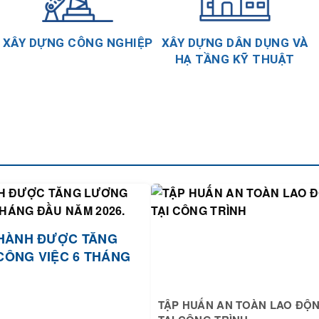
XÂY DỰNG CÔNG NGHIỆP
XÂY DỰNG DÂN DỤNG VÀ
HẠ TẦNG KỸ THUẬT
HÀNH ĐƯỢC TĂNG
CÔNG VIỆC 6 THÁNG
TẬP HUẤN AN TOÀN LAO ĐỘ