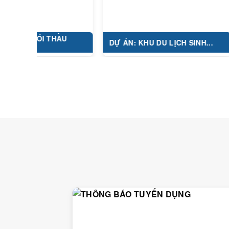
 GÓI THẦU
DỰ ÁN: KHU DU LỊCH SINH...
DỰ