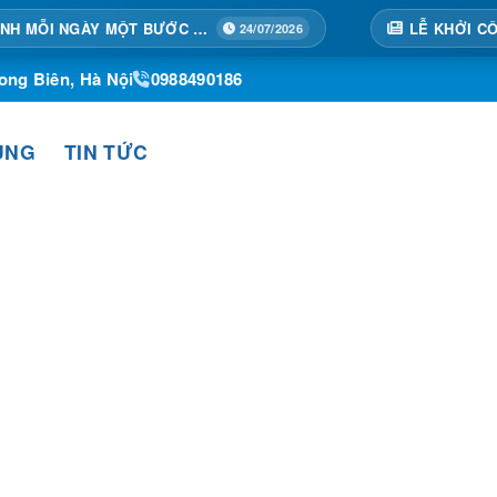
TẠI HOÀNG THÀNH MỖI NGÀY MỘT BƯỚC TIẾN
24/07/2026
ong Biên, Hà Nội
0988490186
ỤNG
TIN TỨC