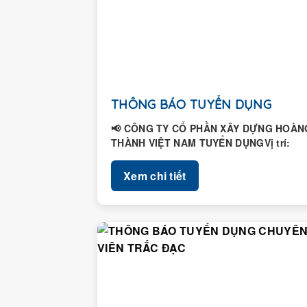
THÔNG BÁO TUYỂN DỤNG
📢 CÔNG TY CỔ PHẦN XÂY DỰNG HOÀN
THÀNH VIỆT NAM TUYỂN DỤNGVị trí:
Nhân viên Hành chính – Nhân...
Xem chi tiết