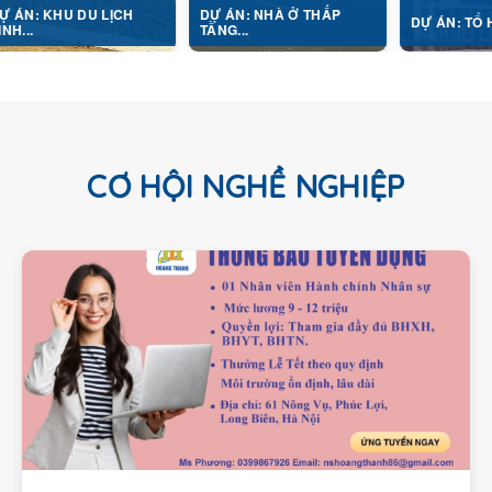
 DU LỊCH
DỰ ÁN: NHÀ Ở THẤP
DỰ ÁN: TỔ HỢP Y TẾ...
TẦNG...
CƠ HỘI NGHỀ NGHIỆP