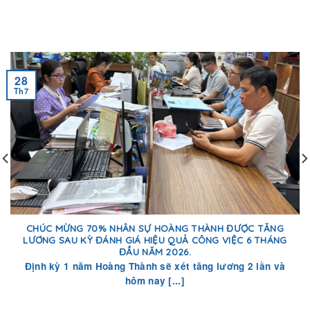
28
Th7
CHÚC MỪNG 70% NHÂN SỰ HOÀNG THÀNH ĐƯỢC TĂNG
LƯƠNG SAU KỲ ĐÁNH GIÁ HIỆU QUẢ CÔNG VIỆC 6 THÁNG
ĐẦU NĂM 2026.
Định kỳ 1 năm Hoàng Thành sẽ xét tăng lương 2 lần và
hôm nay [...]