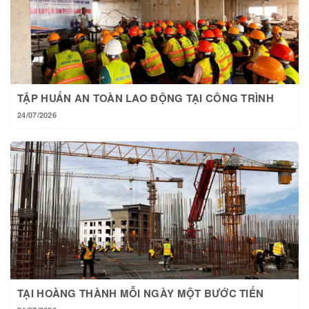
TẬP HUẤN AN TOÀN LAO ĐỘNG TẠI CÔNG TRÌNH
24/07/2026
TẠI HOÀNG THÀNH MỖI NGÀY MỘT BƯỚC TIẾN