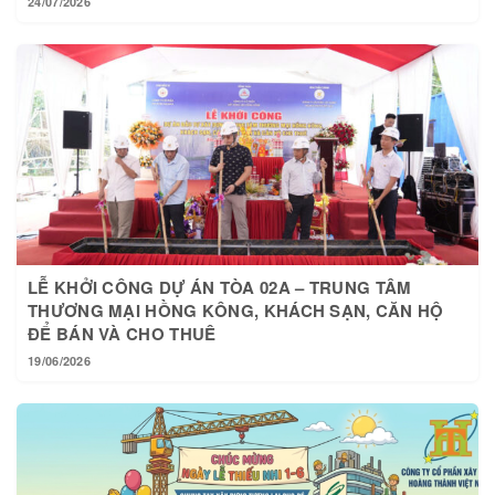
24/07/2026
LỄ KHỞI CÔNG DỰ ÁN TÒA 02A – TRUNG TÂM
THƯƠNG MẠI HỒNG KÔNG, KHÁCH SẠN, CĂN HỘ
ĐỂ BÁN VÀ CHO THUÊ
19/06/2026