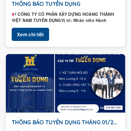
THÔNG BÁO TUYỂN DỤNG
CÔNG TY CỔ PHẦN XÂY DỰNG HOÀNG THÀNH
VIỆT NAM TUYỂN DỤNGVị trí: Nhân viên Hành
chính – Nhân...
Xem chi tiết
THÔNG BÁO TUYỂN DỤNG THÁNG 01/2026