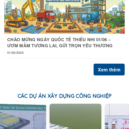
CHÀO MỪNG NGÀY QUỐC TẾ THIẾU NHI 01/06 –
ƯƠM MẦM TƯƠNG LAI, GỬI TRỌN YÊU THƯƠNG
01/06/2026
Xem thêm
CÁC DỰ ÁN XÂY DỰNG CÔNG NGHIỆP