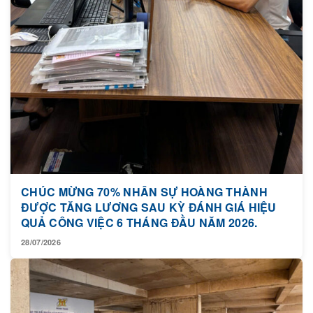
CHÚC MỪNG 70% NHÂN SỰ HOÀNG THÀNH
ĐƯỢC TĂNG LƯƠNG SAU KỲ ĐÁNH GIÁ HIỆU
QUẢ CÔNG VIỆC 6 THÁNG ĐẦU NĂM 2026.
28/07/2026