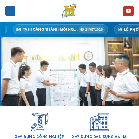
Skip
to
content
TẠI HOÀNG THÀNH MỖI NGÀY MỘT BƯỚC TIẾN
24/07/2026
XÂY DỰNG CÔNG NGHIỆP
XÂY DỰNG DÂN DỤNG VÀ HẠ