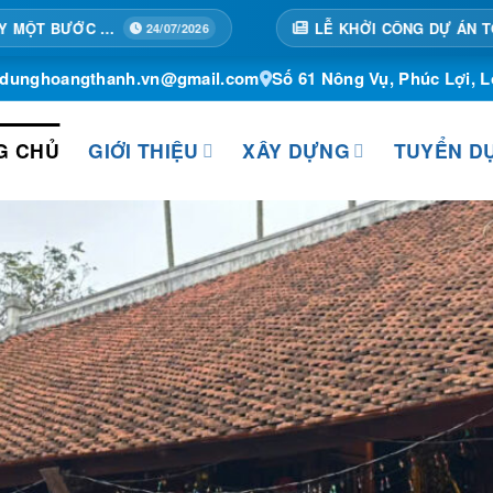
LỄ KHỞI CÔNG DỰ ÁN TÒA 02A – TRUNG TÂM THƯƠNG MẠI HỒNG KÔNG, KHÁCH SẠN, CĂN HỘ ĐỂ BÁN VÀ CHO THUÊ
026
19
ydunghoangthanh.vn@gmail.com
Số 61 Nông Vụ, Phúc Lợi, L
G CHỦ
GIỚI THIỆU
XÂY DỰNG
TUYỂN D