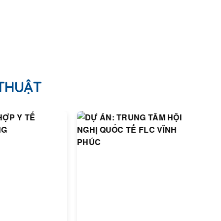
 THUẬT