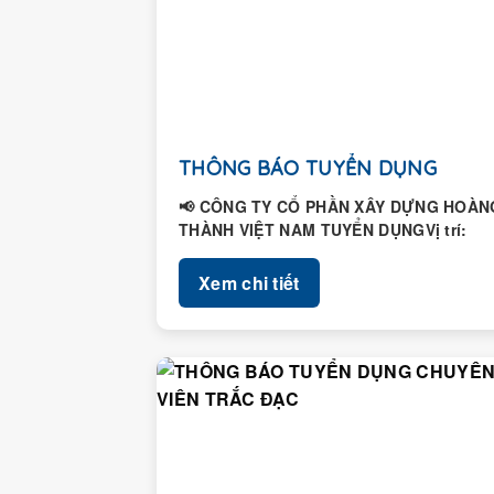
THÔNG BÁO TUYỂN DỤNG
📢 CÔNG TY CỔ PHẦN XÂY DỰNG HOÀN
THÀNH VIỆT NAM TUYỂN DỤNGVị trí:
Nhân viên Hành chính – Nhân...
Xem chi tiết