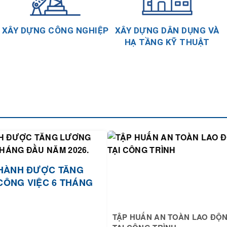
XÂY DỰNG CÔNG NGHIỆP
XÂY DỰNG DÂN DỤNG VÀ
HẠ TẦNG KỸ THUẬT
HÀNH ĐƯỢC TĂNG
CÔNG VIỆC 6 THÁNG
TẬP HUẤN AN TOÀN LAO ĐỘ