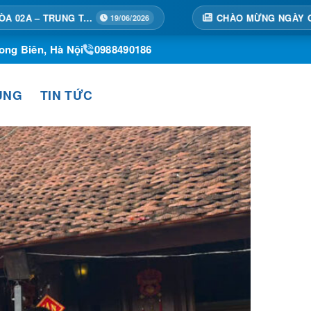
CHÀO MỪNG NGÀY QUỐC TẾ THIẾU NHI 01/06 – ƯƠM MẦM TƯƠNG LAI, GỬI TRỌN YÊU THƯƠNG
/06/2026
ong Biên, Hà Nội
0988490186
ỤNG
TIN TỨC