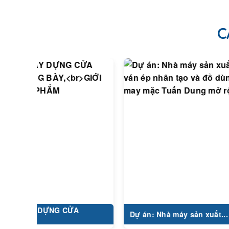
C
 DỰNG CỬA
Dự án: Nhà máy sản xuất...