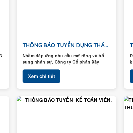
THÔNG BÁO TUYỂN DỤNG THÁNG 01/2026
G
Nhằm đáp ứng nhu cầu mở rộng và bổ
Đ
sung nhân sự, Công ty Cổ phần Xây
k
dựng Hoàng Thành...
H
Xem chi tiết