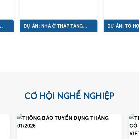
DỰ ÁN: NHÀ Ở THẤP TẦNG...
DỰ ÁN: TỔ HỢP Y TẾ...
CƠ HỘI NGHỀ NGHIỆP