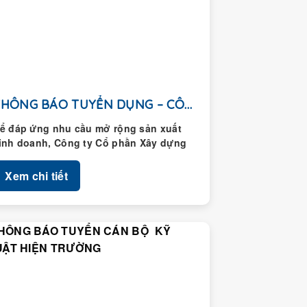
THÔNG BÁO TUYỂN DỤNG – CÔNG TY CỔ...
ể đáp ứng nhu cầu mở rộng sản xuất
inh doanh, Công ty Cổ phần Xây dựng
oàng Thành thông...
Xem chi tiết