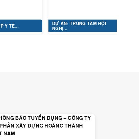
DỰ ÁN: TRUNG TÂM HỘI
KHU ĐÔ THỊ 
NGHỊ...