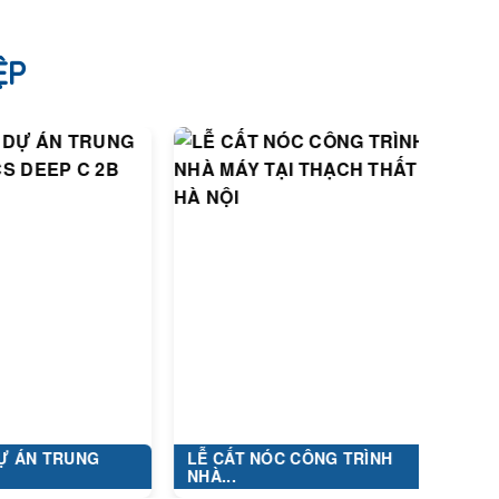
ỆP
NG
LỄ CẤT NÓC CÔNG TRÌNH
DỰ ÁN: XÂY
NHÀ...