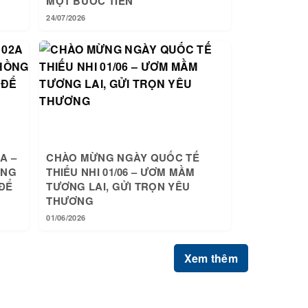
MỘT BƯỚC TIẾN
24/07/2026
A –
CHÀO MỪNG NGÀY QUỐC TẾ
ỒNG
THIẾU NHI 01/06 – ƯƠM MẦM
ĐỂ
TƯƠNG LAI, GỬI TRỌN YÊU
THƯƠNG
01/06/2026
Xem thêm