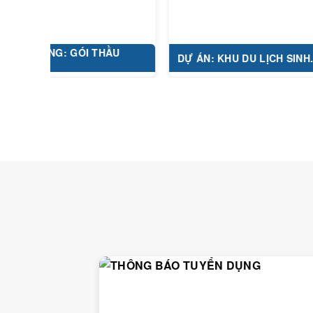
G: GÓI THẦU
DỰ ÁN: KHU DU LỊCH SINH...