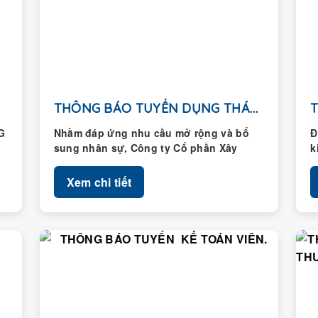
THÔNG BÁO TUYỂN DỤNG THÁNG 01/2026
G
Nhằm đáp ứng nhu cầu mở rộng và bổ
Đ
sung nhân sự, Công ty Cổ phần Xây
k
dựng Hoàng Thành...
H
Xem chi tiết