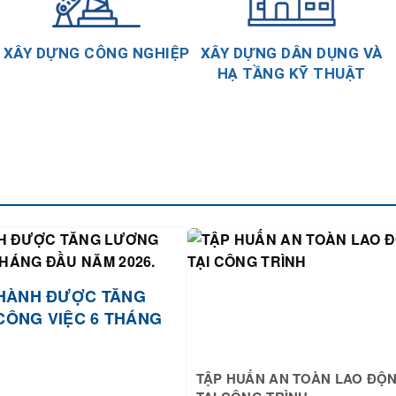
XÂY DỰNG CÔNG NGHIỆP
XÂY DỰNG DÂN DỤNG VÀ
HẠ TẦNG KỸ THUẬT
HÀNH ĐƯỢC TĂNG
CÔNG VIỆC 6 THÁNG
TẬP HUẤN AN TOÀN LAO ĐỘ