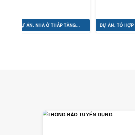
DỰ ÁN: NHÀ Ở THẤP TẦNG...
DỰ ÁN: TỔ HỢP Y TẾ...