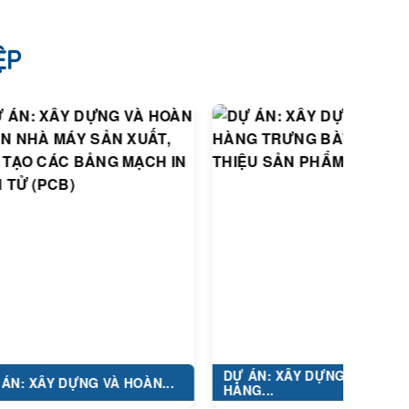
ỆP
DỰ ÁN: XÂY DỰNG CỬA
Y DỰNG VÀ HOÀN...
HÀNG...