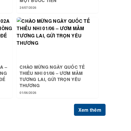
MỘT BƯỚC TIẾN
24/07/2026
A –
CHÀO MỪNG NGÀY QUỐC TẾ
ỒNG
THIẾU NHI 01/06 – ƯƠM MẦM
ĐỂ
TƯƠNG LAI, GỬI TRỌN YÊU
THƯƠNG
01/06/2026
Xem thêm