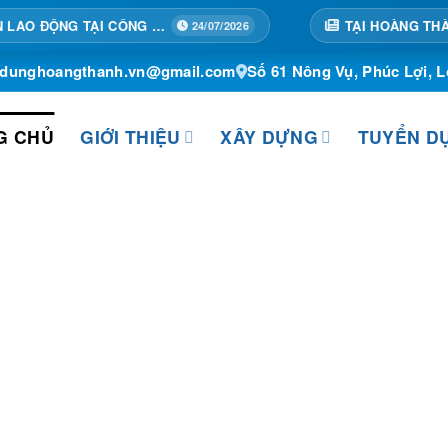
TẬP HUẤN AN TOÀN LAO ĐỘNG TẠI CÔNG TRÌNH
24/07/2026
ydunghoangthanh.vn@gmail.com
Số 61 Nông Vụ, Phúc Lợi, L
G CHỦ
GIỚI THIỆU
XÂY DỰNG
TUYỂN D