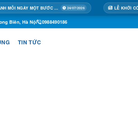
TẠI HOÀNG THÀNH MỖI NGÀY MỘT BƯỚC TIẾN
24/07/2026
ong Biên, Hà Nội
0988490186
ỤNG
TIN TỨC