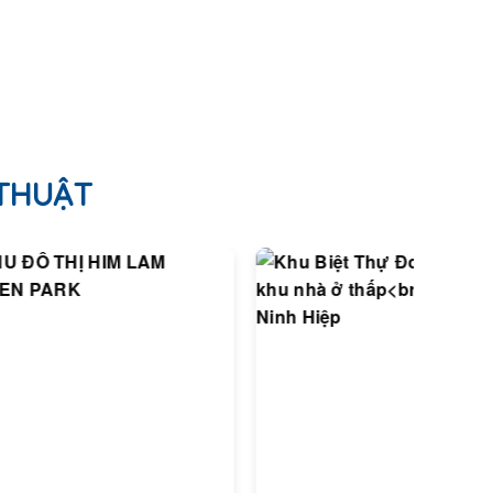
 THUẬT