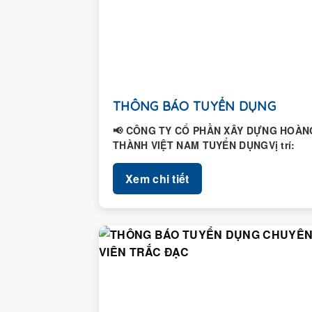
THÔNG BÁO TUYỂN DỤNG
📢 CÔNG TY CỔ PHẦN XÂY DỰNG HOÀN
THÀNH VIỆT NAM TUYỂN DỤNGVị trí:
Nhân viên Hành chính – Nhân...
Xem chi tiết