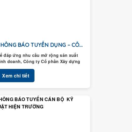
THÔNG BÁO TUYỂN DỤNG – CÔNG TY CỔ...
ể đáp ứng nhu cầu mở rộng sản xuất
inh doanh, Công ty Cổ phần Xây dựng
oàng Thành thông...
Xem chi tiết