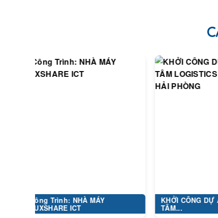
C
Công Trình: NHÀ MÁY
KHỞI CÔNG DỰ ÁN TR
LUXSHARE ICT
TÂM...