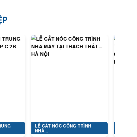
ỆP
LỄ CẤT NÓC CÔNG TRÌNH
DỰ ÁN: XÂY DỰNG V
NHÀ...