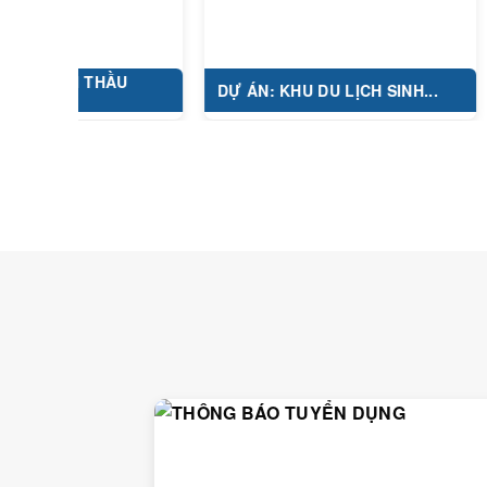
 THẦU
DỰ ÁN: KHU DU LỊCH SINH...
DỰ ÁN: