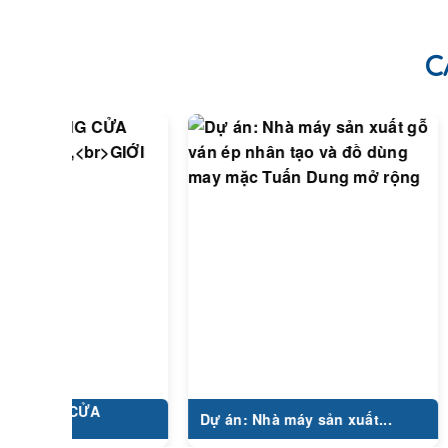
C
CỬA
Công Tr
Dự án: Nhà máy sản xuất...
LUXSHA