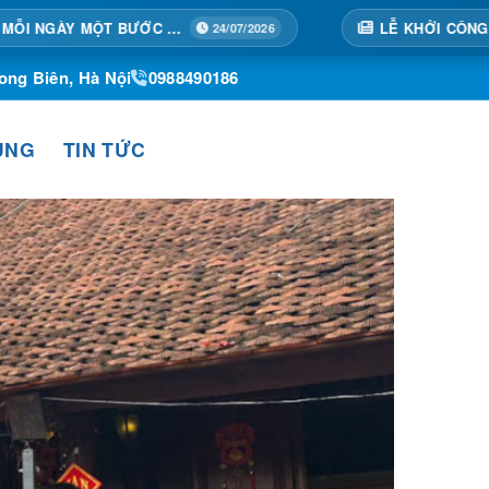
24/07/2026
ong Biên, Hà Nội
0988490186
ỤNG
TIN TỨC