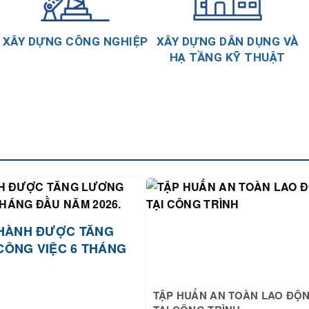
XÂY DỰNG CÔNG NGHIỆP
XÂY DỰNG DÂN DỤNG VÀ
HẠ TẦNG KỸ THUẬT
HÀNH ĐƯỢC TĂNG
CÔNG VIỆC 6 THÁNG
TẬP HUẤN AN TOÀN LAO ĐỘ