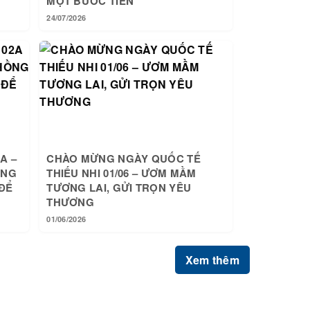
MỘT BƯỚC TIẾN
24/07/2026
A –
CHÀO MỪNG NGÀY QUỐC TẾ
ỒNG
THIẾU NHI 01/06 – ƯƠM MẦM
ĐỂ
TƯƠNG LAI, GỬI TRỌN YÊU
THƯƠNG
01/06/2026
Xem thêm