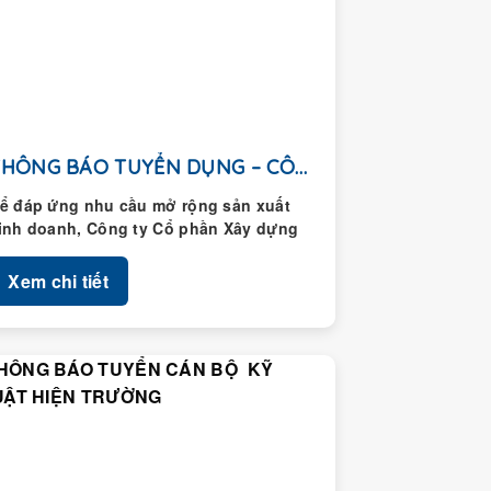
THÔNG BÁO TUYỂN DỤNG – CÔNG TY CỔ...
ể đáp ứng nhu cầu mở rộng sản xuất
inh doanh, Công ty Cổ phần Xây dựng
oàng Thành thông...
Xem chi tiết