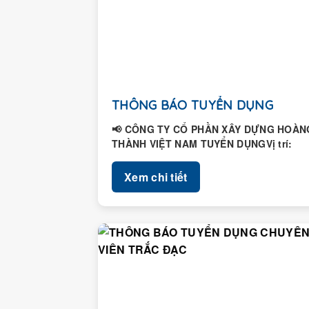
THÔNG BÁO TUYỂN DỤNG
📢 CÔNG TY CỔ PHẦN XÂY DỰNG HOÀN
THÀNH VIỆT NAM TUYỂN DỤNGVị trí:
Nhân viên Hành chính – Nhân...
Xem chi tiết