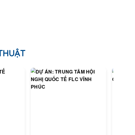
 THUẬT