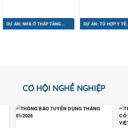
 NHÀ Ở THẤP TẦNG...
DỰ ÁN: TỔ HỢP Y TẾ...
CƠ HỘI NGHỀ NGHIỆP