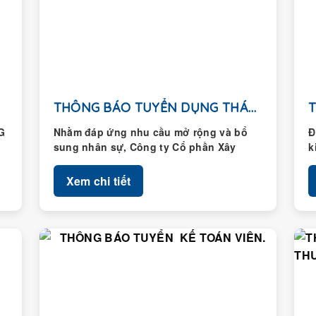
THÔNG BÁO TUYỂN DỤNG THÁNG 01/2026
G
Nhằm đáp ứng nhu cầu mở rộng và bổ
Đ
sung nhân sự, Công ty Cổ phần Xây
k
dựng Hoàng Thành...
H
Xem chi tiết