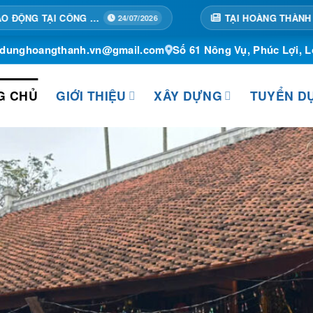
TẠI HOÀNG THÀNH MỖI NGÀY MỘT BƯỚC TIẾN
24/07/2026
ydunghoangthanh.vn@gmail.com
Số 61 Nông Vụ, Phúc Lợi, L
G CHỦ
GIỚI THIỆU
XÂY DỰNG
TUYỂN D