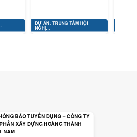
DỰ ÁN: TRUNG TÂM HỘI
KHU ĐÔ THỊ HIM LA
NGHỊ...