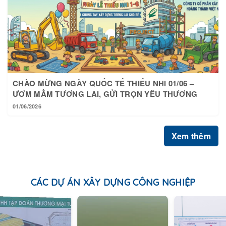
CHÀO MỪNG NGÀY QUỐC TẾ THIẾU NHI 01/06 –
ƯƠM MẦM TƯƠNG LAI, GỬI TRỌN YÊU THƯƠNG
01/06/2026
Xem thêm
CÁC DỰ ÁN XÂY DỰNG CÔNG NGHIỆP