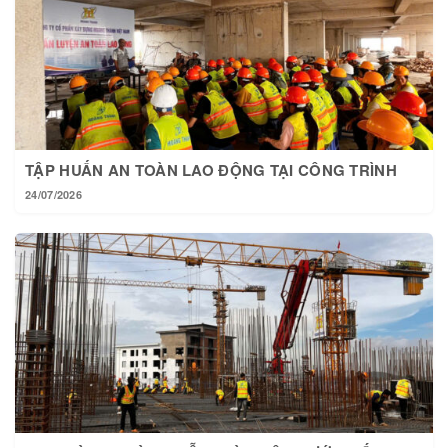
TẬP HUẤN AN TOÀN LAO ĐỘNG TẠI CÔNG TRÌNH
24/07/2026
TẠI HOÀNG THÀNH MỖI NGÀY MỘT BƯỚC TIẾN