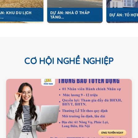
 LỊCH
DỰ ÁN: NHÀ Ở THẤP
DỰ ÁN: TỔ HỢP Y TẾ...
TẦNG...
CƠ HỘI NGHỀ NGHIỆP