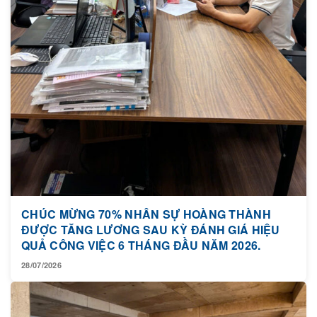
CHÚC MỪNG 70% NHÂN SỰ HOÀNG THÀNH
ĐƯỢC TĂNG LƯƠNG SAU KỲ ĐÁNH GIÁ HIỆU
QUẢ CÔNG VIỆC 6 THÁNG ĐẦU NĂM 2026.
28/07/2026