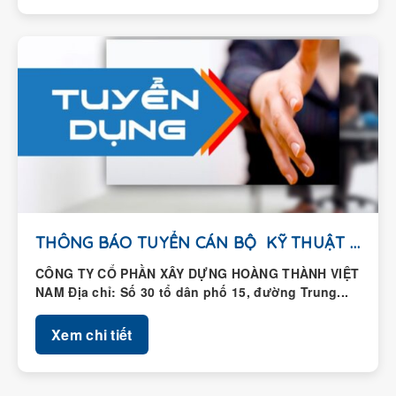
THÔNG BÁO TUYỂN CÁN BỘ KỸ THUẬT HIỆN...
CÔNG TY CỔ PHẦN XÂY DỰNG HOÀNG THÀNH VIỆT
NAM Địa chỉ: Số 30 tổ dân phố 15, đường Trung...
Xem chi tiết