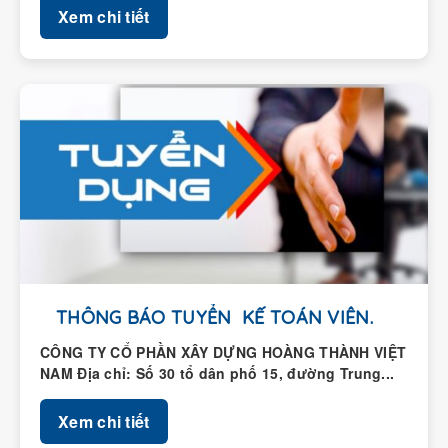
THÔNG BÁO TUYỂN KẾ TOÁN VIÊN.
CÔNG TY CỔ PHẦN XÂY DỰNG HOÀNG THÀNH VIỆT
NAM Địa chỉ: Số 30 tổ dân phố 15, đường Trung...
Xem chi tiết