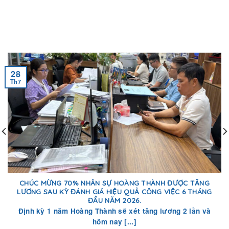
28
Th7
CHÚC MỪNG 70% NHÂN SỰ HOÀNG THÀNH ĐƯỢC TĂNG
LƯƠNG SAU KỲ ĐÁNH GIÁ HIỆU QUẢ CÔNG VIỆC 6 THÁNG
ĐẦU NĂM 2026.
Định kỳ 1 năm Hoàng Thành sẽ xét tăng lương 2 lần và
hôm nay [...]