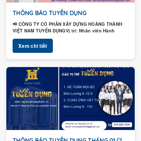
THÔNG BÁO TUYỂN DỤNG
📢 CÔNG TY CỔ PHẦN XÂY DỰNG HOÀNG THÀNH
VIỆT NAM TUYỂN DỤNGVị trí: Nhân viên Hành
chính – Nhân...
Xem chi tiết
THÔNG BÁO TUYỂN DỤNG THÁNG 01/2026