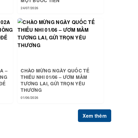
MỘT BƯỚC TIẾN
24/07/2026
A –
CHÀO MỪNG NGÀY QUỐC TẾ
ỒNG
THIẾU NHI 01/06 – ƯƠM MẦM
ĐỂ
TƯƠNG LAI, GỬI TRỌN YÊU
THƯƠNG
01/06/2026
Xem thêm