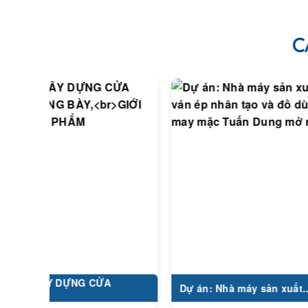
C
XÂY DỰNG CỬA
Dự án: Nhà máy sản xuất...