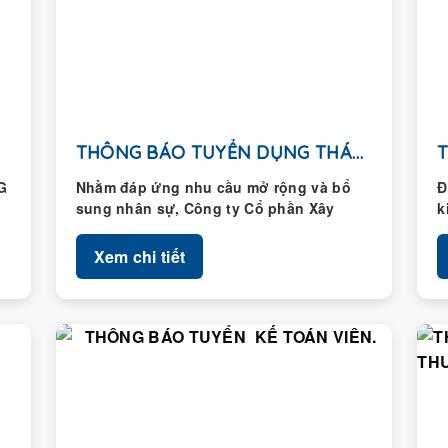
THÔNG BÁO TUYỂN DỤNG THÁNG 01/2026
G
Nhằm đáp ứng nhu cầu mở rộng và bổ
Đ
sung nhân sự, Công ty Cổ phần Xây
k
dựng Hoàng Thành...
H
Xem chi tiết