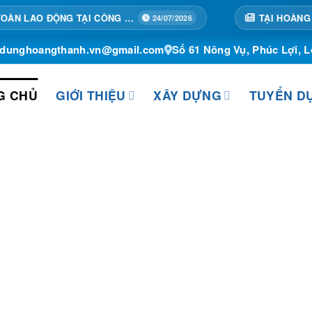
TẬP HUẤN AN TOÀN LAO ĐỘNG TẠI CÔNG TRÌNH
24/07/2026
ydunghoangthanh.vn@gmail.com
Số 61 Nông Vụ, Phúc Lợi, L
G CHỦ
GIỚI THIỆU
XÂY DỰNG
TUYỂN D