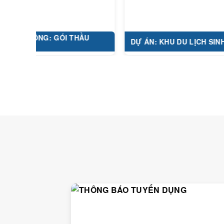
 CÔNG: GÓI THẦU
DỰ ÁN: KHU DU LỊCH SINH...