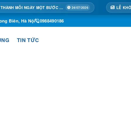
TẠI HOÀNG THÀNH MỖI NGÀY MỘT BƯỚC TIẾN
24/07/2026
ong Biên, Hà Nội
0988490186
ỤNG
TIN TỨC