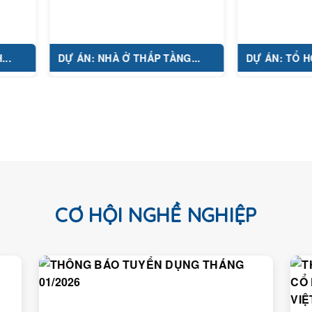
DỰ ÁN: NHÀ Ở THẤP TẦNG...
DỰ ÁN: TỔ HỢP Y TẾ.
CƠ HỘI NGHỀ NGHIỆP