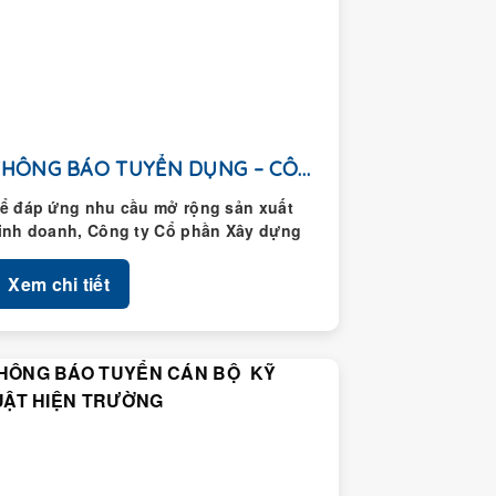
THÔNG BÁO TUYỂN DỤNG – CÔNG TY CỔ...
ể đáp ứng nhu cầu mở rộng sản xuất
inh doanh, Công ty Cổ phần Xây dựng
oàng Thành thông...
Xem chi tiết