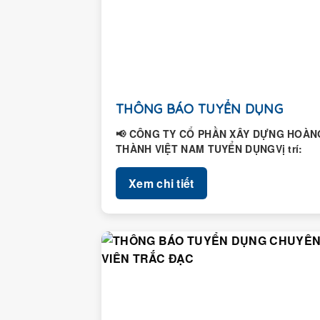
THÔNG BÁO TUYỂN DỤNG
📢 CÔNG TY CỔ PHẦN XÂY DỰNG HOÀN
THÀNH VIỆT NAM TUYỂN DỤNGVị trí:
Nhân viên Hành chính – Nhân...
Xem chi tiết