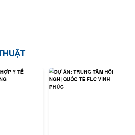
 THUẬT