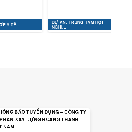
DỰ ÁN: TRUNG TÂM HỘI
..
KHU ĐÔ 
NGHỊ...