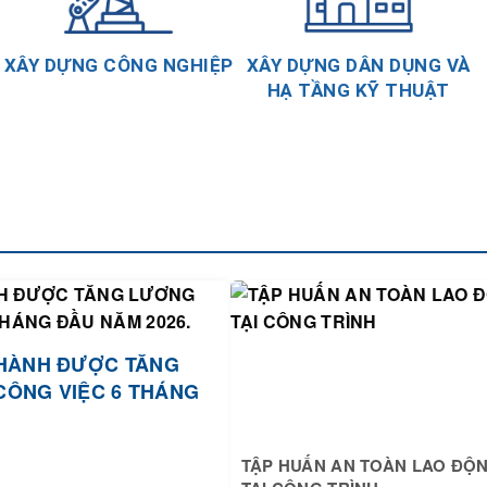
XÂY DỰNG CÔNG NGHIỆP
XÂY DỰNG DÂN DỤNG VÀ
HẠ TẦNG KỸ THUẬT
HÀNH ĐƯỢC TĂNG
CÔNG VIỆC 6 THÁNG
TẬP HUẤN AN TOÀN LAO ĐỘ