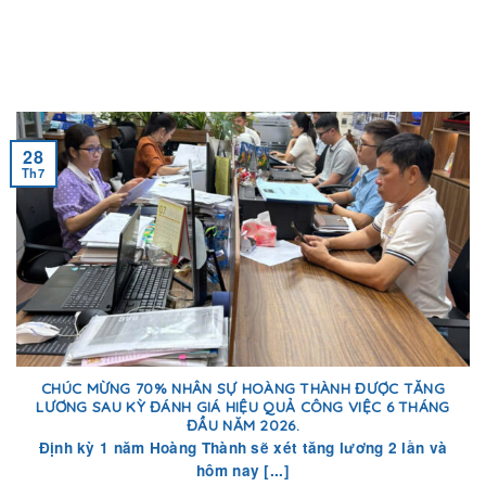
28
Th7
CHÚC MỪNG 70% NHÂN SỰ HOÀNG THÀNH ĐƯỢC TĂNG
LƯƠNG SAU KỲ ĐÁNH GIÁ HIỆU QUẢ CÔNG VIỆC 6 THÁNG
ĐẦU NĂM 2026.
Định kỳ 1 năm Hoàng Thành sẽ xét tăng lương 2 lần và
hôm nay [...]