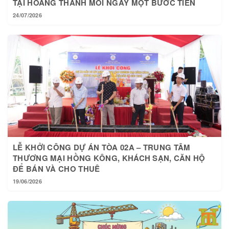
TẠI HOÀNG THÀNH MỖI NGÀY MỘT BƯỚC TIẾN
24/07/2026
LỄ KHỞI CÔNG DỰ ÁN TÒA 02A – TRUNG TÂM
THƯƠNG MẠI HỒNG KÔNG, KHÁCH SẠN, CĂN HỘ
ĐỂ BÁN VÀ CHO THUÊ
19/06/2026