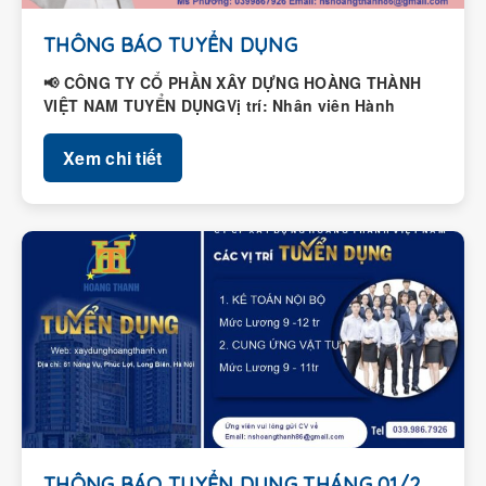
THÔNG BÁO TUYỂN DỤNG
📢 CÔNG TY CỔ PHẦN XÂY DỰNG HOÀNG THÀNH
VIỆT NAM TUYỂN DỤNGVị trí: Nhân viên Hành
chính – Nhân...
Xem chi tiết
THÔNG BÁO TUYỂN DỤNG THÁNG 01/2026