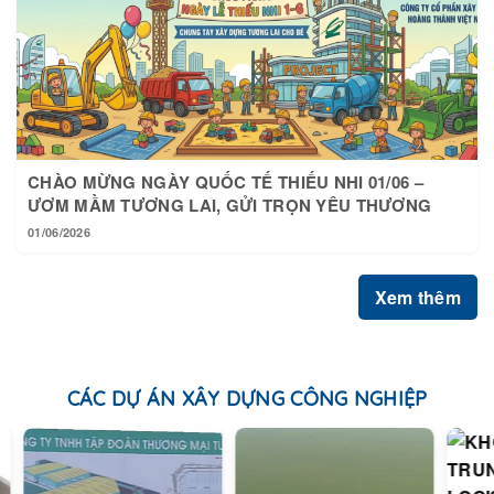
CHÀO MỪNG NGÀY QUỐC TẾ THIẾU NHI 01/06 –
ƯƠM MẦM TƯƠNG LAI, GỬI TRỌN YÊU THƯƠNG
01/06/2026
Xem thêm
CÁC DỰ ÁN XÂY DỰNG CÔNG NGHIỆP