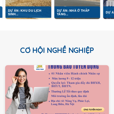
: KHU DU LỊCH
DỰ ÁN: NHÀ Ở THẤP
DỰ ÁN: TỔ HỢP Y
.
TẦNG...
CƠ HỘI NGHỀ NGHIỆP