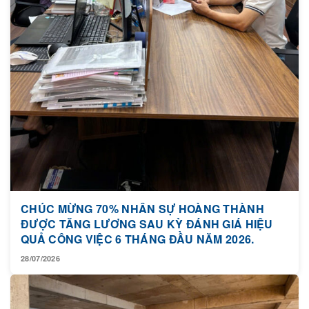
CHÚC MỪNG 70% NHÂN SỰ HOÀNG THÀNH
ĐƯỢC TĂNG LƯƠNG SAU KỲ ĐÁNH GIÁ HIỆU
QUẢ CÔNG VIỆC 6 THÁNG ĐẦU NĂM 2026.
28/07/2026