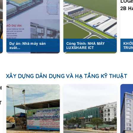
: Nhà máy sản
Công Trình: NHÀ MÁY
KHỞI CÔNG DỰ
LUXSHARE ICT
TRUNG TÂM...
XÂY DỰNG DÂN DỤNG VÀ HẠ TẦNG KỸ THUẬT