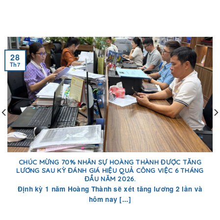
28
Th7
CHÚC MỪNG 70% NHÂN SỰ HOÀNG THÀNH ĐƯỢC TĂNG
LƯƠNG SAU KỲ ĐÁNH GIÁ HIỆU QUẢ CÔNG VIỆC 6 THÁNG
ĐẦU NĂM 2026.
Định kỳ 1 năm Hoàng Thành sẽ xét tăng lương 2 lần và
hôm nay [...]