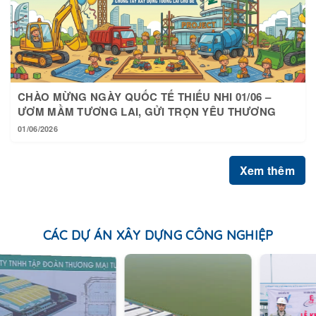
CHÀO MỪNG NGÀY QUỐC TẾ THIẾU NHI 01/06 –
ƯƠM MẦM TƯƠNG LAI, GỬI TRỌN YÊU THƯƠNG
01/06/2026
Xem thêm
CÁC DỰ ÁN XÂY DỰNG CÔNG NGHIỆP