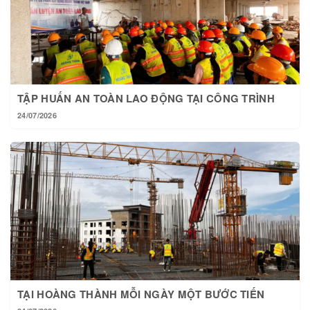
TẬP HUẤN AN TOÀN LAO ĐỘNG TẠI CÔNG TRÌNH
24/07/2026
TẠI HOÀNG THÀNH MỖI NGÀY MỘT BƯỚC TIẾN