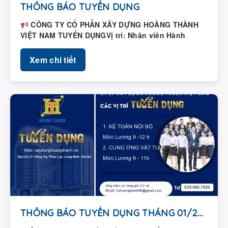
THÔNG BÁO TUYỂN DỤNG
CÔNG TY CỔ PHẦN XÂY DỰNG HOÀNG THÀNH
VIỆT NAM TUYỂN DỤNGVị trí: Nhân viên Hành
chính – Nhân...
Xem chi tiết
THÔNG BÁO TUYỂN DỤNG THÁNG 01/2026