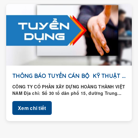
THÔNG BÁO TUYỂN CÁN BỘ KỸ THUẬT HIỆN...
CÔNG TY CỔ PHẦN XÂY DỰNG HOÀNG THÀNH VIỆT
NAM Địa chỉ: Số 30 tổ dân phố 15, đường Trung...
Xem chi tiết