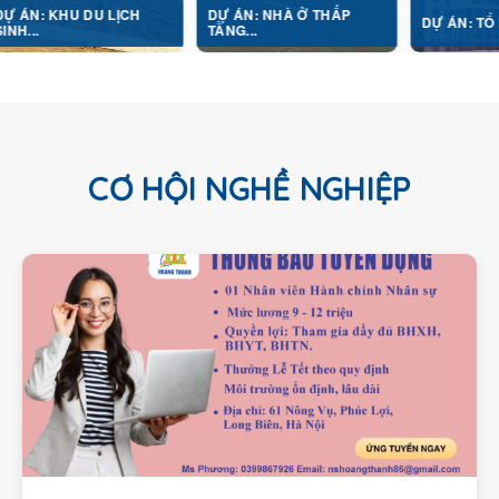
U DU LỊCH
DỰ ÁN: NHÀ Ở THẤP
DỰ ÁN: TỔ HỢP Y TẾ..
TẦNG...
CƠ HỘI NGHỀ NGHIỆP