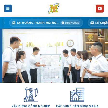
Skip
to
content
TẠI HOÀNG THÀNH MỖI NGÀY MỘT BƯỚC TIẾN
24/07/2026
XÂY DỰNG CÔNG NGHIỆP
XÂY DỰNG DÂN DỤNG VÀ HẠ