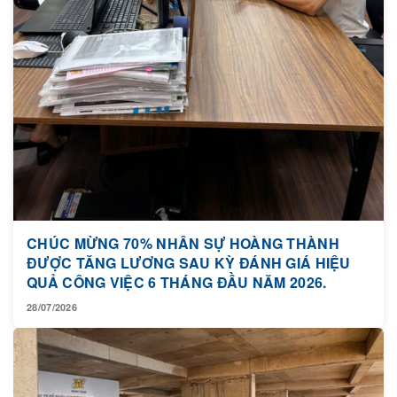
CHÚC MỪNG 70% NHÂN SỰ HOÀNG THÀNH
ĐƯỢC TĂNG LƯƠNG SAU KỲ ĐÁNH GIÁ HIỆU
QUẢ CÔNG VIỆC 6 THÁNG ĐẦU NĂM 2026.
28/07/2026