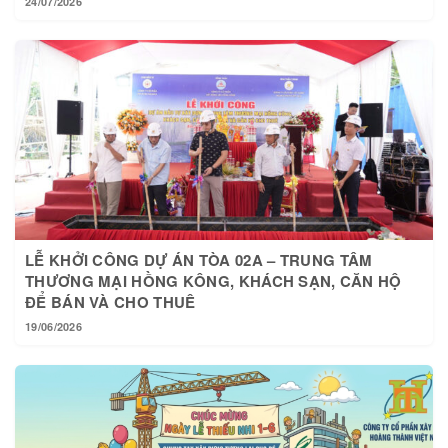
24/07/2026
LỄ KHỞI CÔNG DỰ ÁN TÒA 02A – TRUNG TÂM
THƯƠNG MẠI HỒNG KÔNG, KHÁCH SẠN, CĂN HỘ
ĐỂ BÁN VÀ CHO THUÊ
19/06/2026